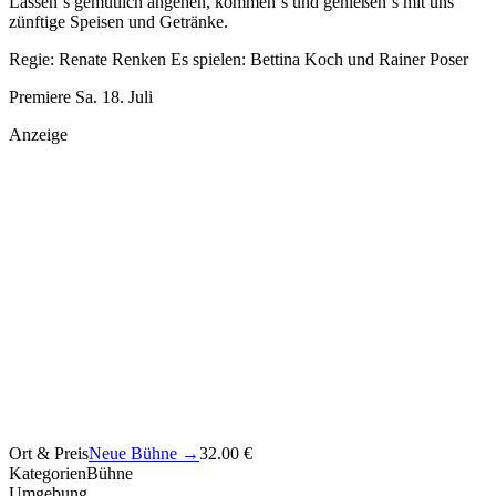
Lassen‘s gemütlich angehen, kommen‘s und genießen`s mit uns
zünftige Speisen und Getränke.
Regie: Renate Renken Es spielen: Bettina Koch und Rainer Poser
Premiere Sa. 18. Juli
Anzeige
Ort & Preis
Neue Bühne
→
32.00 €
Kategorien
Bühne
Umgebung