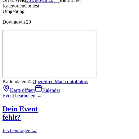
Ort & Preis
Downtown 20
→
Eintritt frei
Kategorien
Contest
Umgebung
Downtown 20
Kartendaten ©
OpenStreetMap contributors
Karte öffnen
Kalender
Event bearbeiten →
Dein Event
fehlt?
Jetzt eintragen →