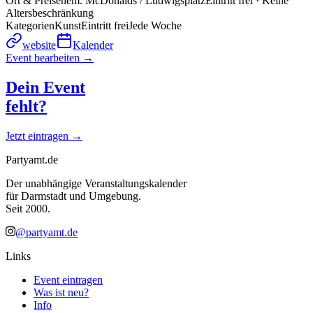
Ort & Preis
ehem. McDonalds / Ludwigsplatz
Eintritt frei · Keine
Altersbeschränkung
Kategorien
Kunst
Eintritt frei
Jede Woche
website
Kalender
Event bearbeiten →
Dein Event
fehlt?
Jetzt eintragen →
Partyamt.de
Der unabhängige Veranstaltungskalender
für Darmstadt und Umgebung.
Seit 2000.
@partyamt.de
Links
Event eintragen
Was ist neu?
Info