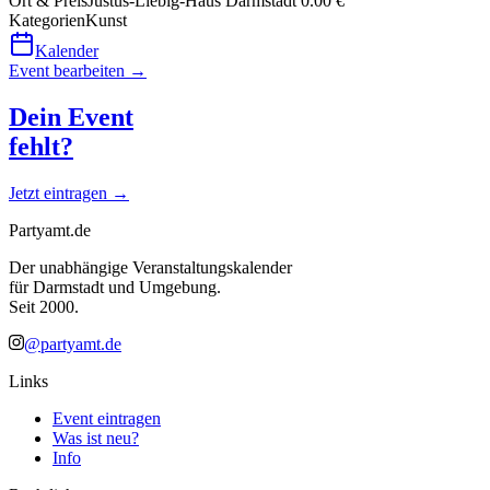
Ort & Preis
Justus-Liebig-Haus Darmstadt
0.00 €
Kategorien
Kunst
Kalender
Event bearbeiten →
Dein Event
fehlt?
Jetzt eintragen →
Partyamt.de
Der unabhängige Veranstaltungskalender
für Darmstadt und Umgebung.
Seit 2000.
@partyamt.de
Links
Event eintragen
Was ist neu?
Info