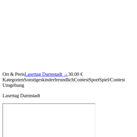
Ort & Preis
Lasertag Darmstadt
→
30.00 €
Kategorien
Sonstiges
kinderfreundlich
Contest
Sport
Spiel/Contest
Umgebung
Lasertag Darmstadt