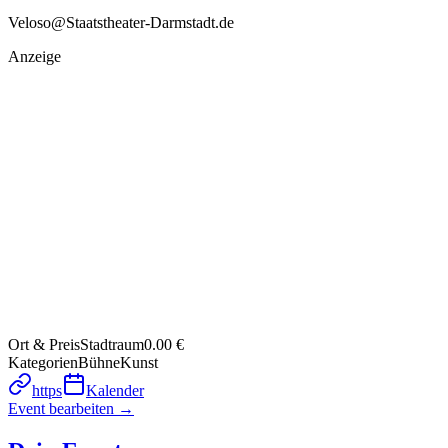
Veloso@Staatstheater-Darmstadt.de
Anzeige
Ort & Preis
Stadtraum
0.00 €
Kategorien
Bühne
Kunst
https
Kalender
Event bearbeiten →