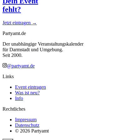
Dein Event
fehlt?
Jetzt eintragen →
Partyamt.de
Der unabhängige Veranstaltungskalender
für Darmstadt und Umgebung.
Seit 2000.
@partyamt.de
Links
Event eintragen
Was ist neu?
Info
Rechtliches
Impressum
Datenschutz
©
2026
Partyamt